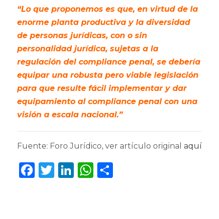
“Lo que proponemos es que, en virtud de la
enorme planta productiva y la diversidad
de personas jurídicas, con o sin
personalidad jurídica, sujetas a la
regulación del compliance penal, se debería
equipar una robusta pero viable legislación
para que resulte fácil implementar y dar
equipamiento al compliance penal con una
visión a escala nacional.”
Fuente: Foro Jurídico, ver artículo original
aquí
F
T
Li
W
C
a
w
n
h
o
c
it
k
a
m
e
te
e
ts
p