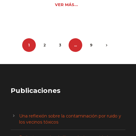
VER MÁS...
1
2
3
…
9
Publicaciones
Una reflexión sobre la contaminación por ruido y
los vecinos tóxicos