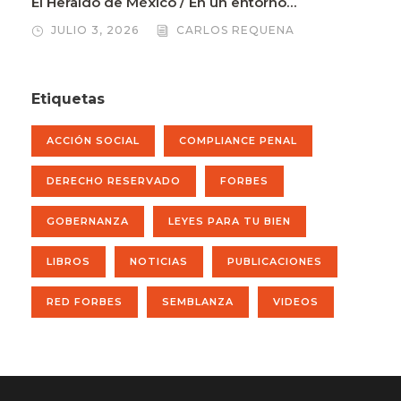
El Heraldo de México / En un entorno…
JULIO 3, 2026
CARLOS REQUENA
Etiquetas
ACCIÓN SOCIAL
COMPLIANCE PENAL
DERECHO RESERVADO
FORBES
GOBERNANZA
LEYES PARA TU BIEN
LIBROS
NOTICIAS
PUBLICACIONES
RED FORBES
SEMBLANZA
VIDEOS