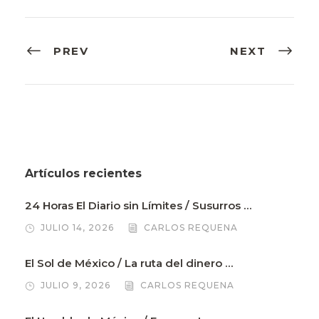
b
r
dI
A
ar
o
n
p
ti
o
p
r
PREV
NEXT
k
Artículos recientes
24 Horas El Diario sin Límites / Susurros …
JULIO 14, 2026
CARLOS REQUENA
El Sol de México / La ruta del dinero …
JULIO 9, 2026
CARLOS REQUENA